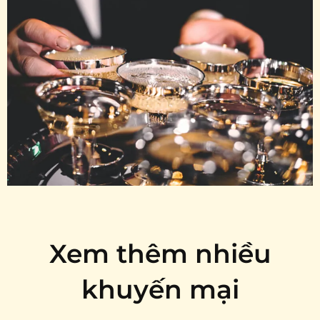
Xem thêm nhiều
khuyến mại