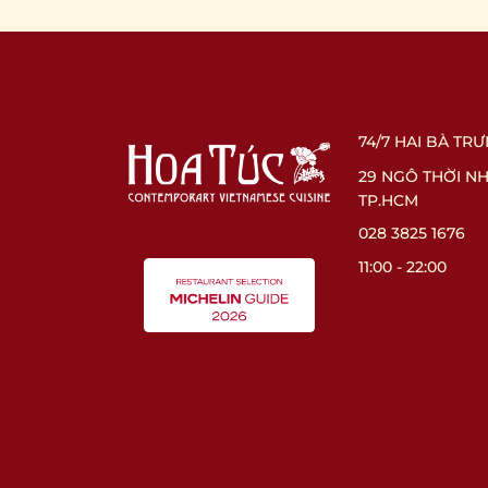
74/7 HAI BÀ TR
29 NGÔ THỜI N
TP.HCM
028 3825 1676
11:00 - 22:00