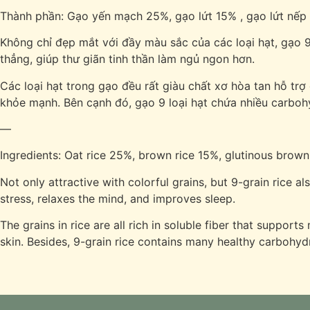
Thành phần: Gạo yến mạch 25%, gạo lứt 15% , gạo lứt nếp 
Không chỉ đẹp mắt với đầy màu sắc của các loại hạt, gạo 9
thẳng, giúp thư giãn tinh thần làm ngủ ngon hơn.
Các loại hạt trong gạo đều rất giàu chất xơ hòa tan hỗ trợ 
khỏe mạnh. Bên cạnh đó, gạo 9 loại hạt chứa nhiều carboh
—
Ingredients: Oat rice 25%, brown rice 15%, glutinous brown ri
Not only attractive with colorful grains, but 9-grain rice a
stress, relaxes the mind, and improves sleep.
The grains in rice are all rich in soluble fiber that suppor
skin. Besides, 9-grain rice contains many healthy carbohydr