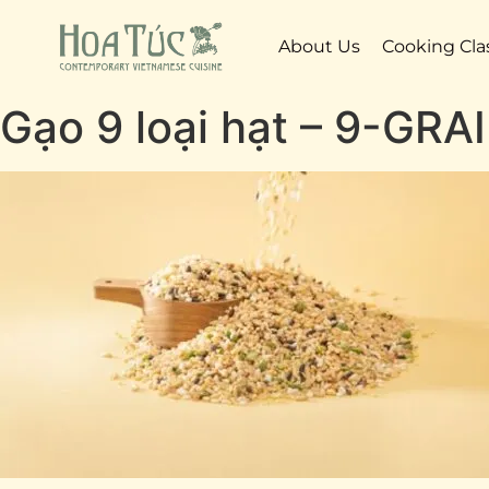
About Us
Cooking Cla
Gạo 9 loại hạt – 9-GRA