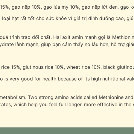
15%, gạo nếp 10%, gạo lúa mỳ 10%, gạo nếp lứt đen, gạo kê
 loại hạt rất tốt cho sức khỏe vì giá trị dinh dưỡng cao, 
quá trình trao đổi chất. Hai axit amin mạnh gọi là Methioni
ydrate lành mạnh, giúp bạn cảm thấy no lâu hơn, hỗ trợ gi
ce 15%, glutinous rice 10%, wheat rice 10%, black glutinous r
lso is very good for health because of its high nutritional 
ts metabolism. Two strong amino acids called Methionine and 
ates, which help you feel full longer, more effective in the