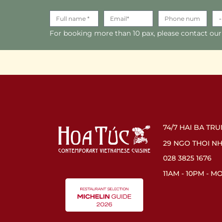
For booking more than 10 pax, please contact our
74/7 HAI BA TR
29 NGO THOI N
028 3825 1676
11AM - 10PM - 